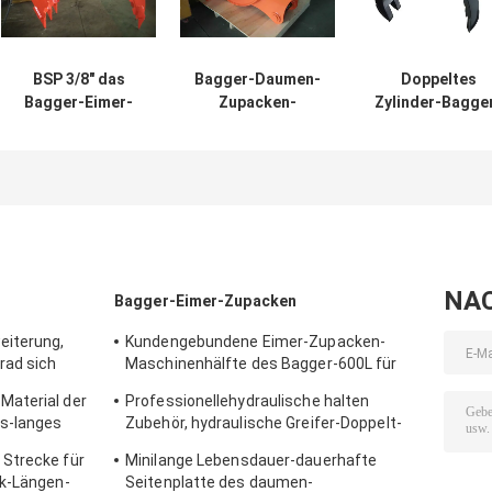
BSP 3/8" das
Bagger-Daumen-
Doppeltes
Bagger-Eimer-
Zupacken-
Zylinder-Bagge
Zupacken,
Hitachis Q345B
Eimer-Zupacke
hydraulisch
NM400 orange
Hochleistungsla
halten Zubehör
Farbe 990
für Bagger 20T
mit kratzendem
Millimeter-Eimer-
Eimer fest
Breite
NA
Bagger-Eimer-Zupacken
eiterung,
Kundengebundene Eimer-Zupacken-
rad sich
Maschinenhälfte des Bagger-600L für
einigung
Bagger Doosan DX150
Material der
Professionellehydraulische halten
s-langes
Zubehör, hydraulische Greifer-Doppelt-
Zylinder fest
Strecke für
Minilange Lebensdauer-dauerhafte
ck-Längen-
Seitenplatte des daumen-