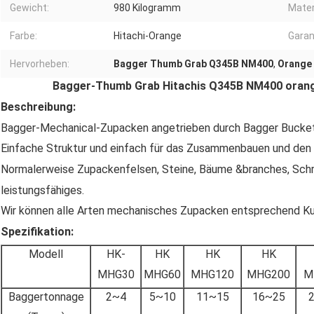
Gewicht:
980 Kilogramm
Mater
Farbe:
Hitachi-Orange
Garan
Hervorheben:
Bagger Thumb Grab Q345B NM400
,
Orange 
Bagger-Thumb Grab Hitachis Q345B NM400 orange
Beschreibung:
Bagger-Mechanical-Zupacken angetrieben durch Bagger Bucket Cy
Einfache Struktur und einfach für das Zusammenbauen und den
Normalerweise Zupackenfelsen, Steine, Bäume &branches, Schro
leistungsfähiges.
Wir können alle Arten mechanisches Zupacken entsprechend K
Spezifikation:
Modell
HK-
HK
HK
HK
MHG30
MHG60
MHG120
MHG200
M
Baggertonnage
2~4
5~10
11~15
16~25