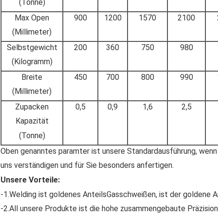
(Tonne)
Max Open
900
1200
1570
2100
(Millimeter)
Selbstgewicht
200
360
750
980
(Kilogramm)
Breite
450
700
800
990
(Millimeter)
Zupacken
0,5
0,9
1,6
2,5
Kapazität
(Tonne)
Oben genanntes paramter ist unsere Standardausführung, wenn s
uns verständigen und für Sie besonders anfertigen.
Unsere Vorteile:
-1.Welding ist goldenes AnteilsGasschweißen, ist der goldene
-2.All unsere Produkte ist die hohe zusammengebaute Präzision. 