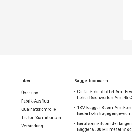
über
Baggerboomarm
Große Schöpflöffel-Arm-Erw
Über uns
hoher Reichweiten-Arm 45 G
Fabrik-Ausflug
verjüngende CER-ISO-Besch
18M Bagger-Boom-Arm kein 
Qualitätskontrolle
Bedarfs-Extragegengewicht
Treten Sie mit uns in
Haltbarkeits-Q345B
Berufsarm-Boom der langen 
Verbindung
Bagger 6500 Millimeter Sto