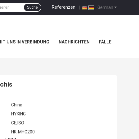
Referenzen
|
German
Suche
MIT UNS IN VERBINDUNG
NACHRICHTEN
FÄLLE
chis
China
HYKING
CE,ISO
HK-MHG200