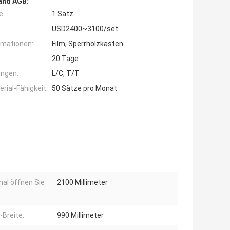
and AGB:
e:
1 Satz
USD2400~3100/set
rmationen:
Film, Sperrholzkasten
20 Tage
ngen:
L/C, T/T
ial-Fähigkeit:
50 Sätze pro Monat
al öffnen Sie
2100 Millimeter
-Breite:
990 Millimeter