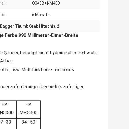
ial:
Q345B+NM400
tie:
6 Monate
Bagger Thumb Grab Hitachis
,
2
 Farbe 990 Millimeter-Eimer-Breite
linder, benötigt nicht hydraulisches Extrarohr.
 Abbau.
tte, usw. Multifunktions- und hohes
undenanforderungen besonders anfertigen.
HK
HK
HG300
MHG400
27~33
34~50