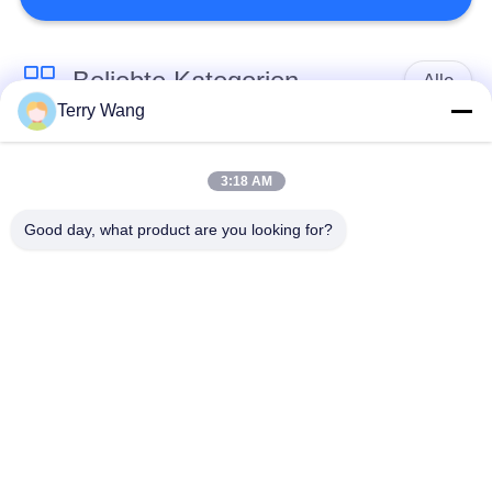
Beliebte Kategorien
Alle
Terry Wang
Baggerbooms der
Baggerboomarm
langen Strecke
3:18 AM
Good day, what product are you looking for?
Der drehende Bagger
Bagger-Eimer-
halten sich fest
Zupacken
Materialtransport-
Amphibischer Ponton
Arm
Orange Schalen-
Bagger-Verdichtungs-
Zupacken
Rad