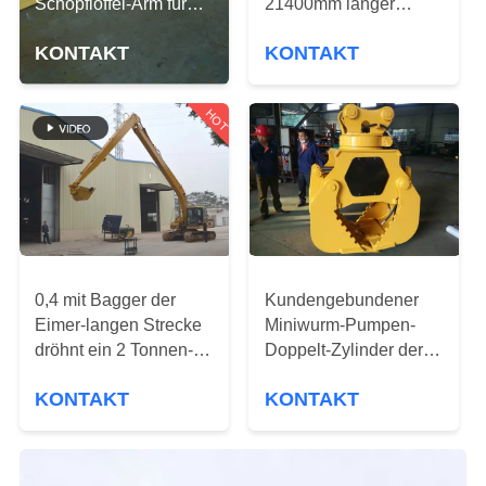
Schöpflöffel-Arm für
21400mm langer
Bagger Hyundais
Strecke CAT245 20m
QUALITÄTSKONTROLLE
KONTAKT
KONTAKT
R210-9
0,8 mit Felsen-Eimer
TRETEN
HOT
SIE
MIT
UNS
IN
VERBINDUNG
0,4 mit Bagger der
Kundengebundener
Eimer-langen Strecke
Miniwurm-Pumpen-
NACHRICHTEN
dröhnt ein 2 Tonnen-
Doppelt-Zylinder der
Gegengewicht
bagger-Zubehör-
KONTAKT
KONTAKT
CAT320 8000
Q345B Hardox
FÄLLE
Millimeter-Stock-Länge
materieller