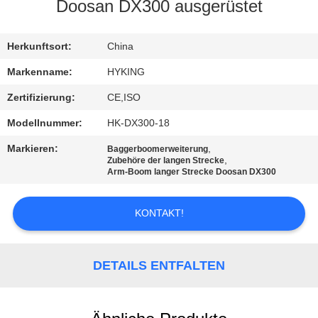
Doosan DX300 ausgerüstet
QUALITÄTSKONTROLLE
Herkunftsort:
China
TRETEN
Markenname:
HYKING
SIE
Zertifizierung:
CE,ISO
MIT
Modellnummer:
HK-DX300-18
UNS
Markieren:
,
Baggerboomerweiterung
IN
,
Zubehöre der langen Strecke
Arm-Boom langer Strecke Doosan DX300
VERBINDUNG
KONTAKT!
NACHRICHTEN
DETAILS ENTFALTEN
FÄLLE