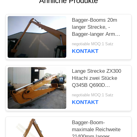
Ähnliche Produkte
SITEMAP
PRIVACY
Bagger-Booms 20m
langer Strecke, -
POLICY
Bagger-langer Arm
CAT336
negotiable MOQ:1 Satz
KONTAKT
Lange Strecke ZX300
Hitachi zwei Stücke
Q345B Q690D
Material-mit
negotiable MOQ:1 Satz
Schmiermittel-Rohr-
KONTAKT
System
Bagger-Boom-
maximale Reichweite
21400mm langer