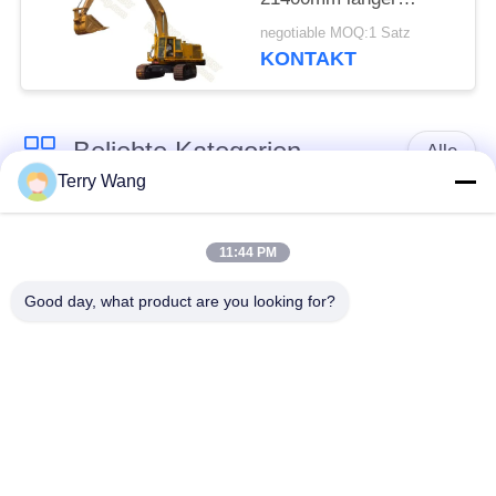
Strecke CAT245 20m
negotiable MOQ:1 Satz
0,8 mit Felsen-Eimer
KONTAKT
Beliebte Kategorien
Alle
Terry Wang
Baggerbooms der
Baggerboomarm
langen Strecke
11:44 PM
Good day, what product are you looking for?
Der drehende Bagger
Bagger-Eimer-
halten sich fest
Zupacken
Materialtransport-
Amphibischer Ponton
Arm