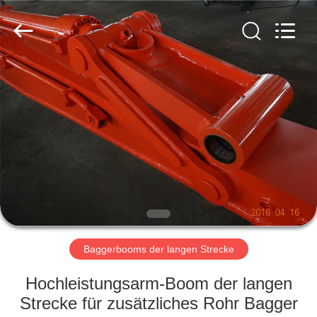
Hyking
Machinery
Co.,
Ltd..
All
Rights
Reserved.
HAUS
PRODUKTE
VIDEOS
ÜBER
UNS
Baggerbooms der langen Strecke
FABRIK-
Hochleistungsarm-Boom der langen
AUSFLUG
Strecke für zusätzliches Rohr Bagger