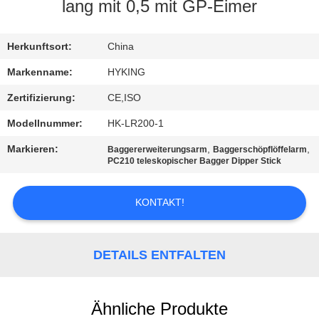
lang mit 0,5 mit GP-Eimer
QUALITÄTSKONTROLLE
Herkunftsort:
China
TRETEN
Markenname:
HYKING
SIE
Zertifizierung:
CE,ISO
MIT
Modellnummer:
HK-LR200-1
UNS
Markieren:
,
,
Baggererweiterungsarm
Baggerschöpflöffelarm
IN
PC210 teleskopischer Bagger Dipper Stick
VERBINDUNG
KONTAKT!
NACHRICHTEN
DETAILS ENTFALTEN
FÄLLE
Ähnliche Produkte