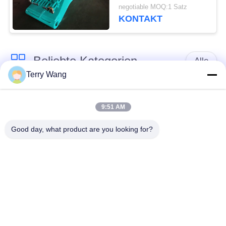
Boom For Sale
negotiable MOQ:1 Satz
KONTAKT
Beliebte Kategorien
Alle
Terry Wang
Baggerbooms der
Baggerboomarm
langen Strecke
9:51 AM
Good day, what product are you looking for?
Der drehende Bagger
Bagger-Eimer-
halten sich fest
Zupacken
Materialtransport-
Amphibischer Ponton
Arm
Orange Schalen-
Bagger-Verdichtungs-