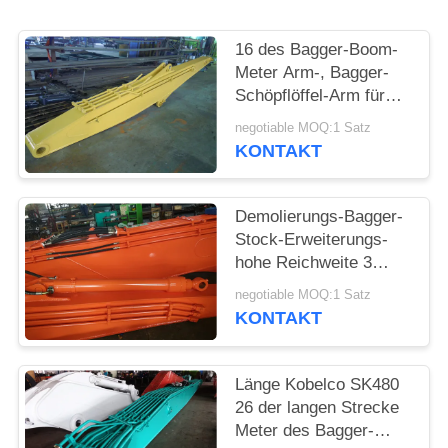
SITEMAP
16 des Bagger-Boom-
PRIVACY
Meter Arm-, Bagger-
POLICY
Schöpflöffel-Arm für
Bagger Hyundais
negotiable MOQ:1 Satz
R210-9
KONTAKT
Demolierungs-Bagger-
Stock-Erweiterungs-
hohe Reichweite 3
Tonnen-Gegengewicht
negotiable MOQ:1 Satz
mit Pulverizer
KONTAKT
Länge Kobelco SK480
26 der langen Strecke
Meter des Bagger-