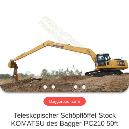
Hyking
Machinery
Co.,
Ltd..
All
Rights
Reserved.
HAUS
PRODUKTE
VIDEOS
ÜBER
UNS
Baggerboomarm
FABRIK-
Teleskopischer Schöpflöffel-Stock
AUSFLUG
KOMATSU des Bagger-PC210 50ft