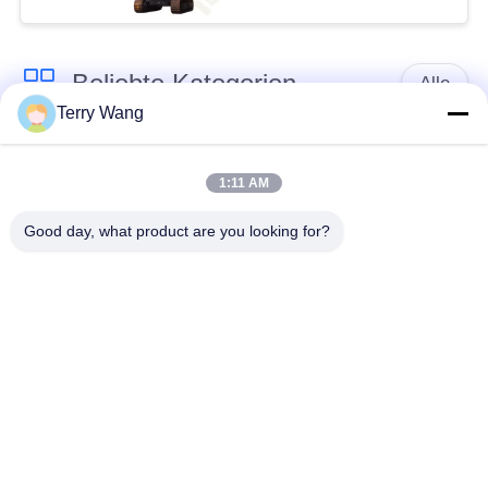
Beliebte Kategorien
Alle
Terry Wang
Baggerbooms der
Baggerboomarm
langen Strecke
1:11 AM
Good day, what product are you looking for?
Der drehende Bagger
Bagger-Eimer-
halten sich fest
Zupacken
Materialtransport-
Amphibischer Ponton
Arm
Orange Schalen-
Bagger-Verdichtungs-
Zupacken
Rad