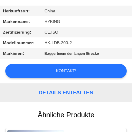
QUALITÄTSKONTROLLE
Herkunftsort:
China
Markenname:
HYKING
TRETEN
Zertifizierung:
CE,ISO
SIE
Modellnummer:
HK-LDB-200-2
MIT
Markieren:
Baggerboom der langen Strecke
UNS
IN
KONTAKT!
VERBINDUNG
DETAILS ENTFALTEN
NACHRICHTEN
FÄLLE
Ähnliche Produkte